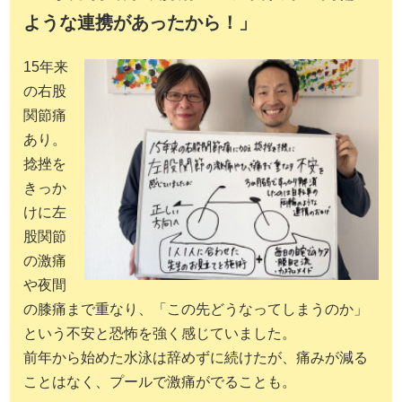
ような連携があったから！」
15年来
の右股
関節痛
あり。
捻挫を
きっか
けに左
股関節
の激痛
や夜間
の膝痛まで重なり、「この先どうなってしまうのか」
という不安と恐怖を強く感じていました。
前年から始めた水泳は辞めずに続けたが、痛みが減る
ことはなく、プールで激痛がでることも。