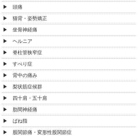
頭痛
猫背・姿勢矯正
坐骨神経痛
ヘルニア
脊柱管狭窄症
すべり症
背中の痛み
梨状筋症候群
四十肩・五十肩
肋間神経痛
ばね指
股関節痛・変形性股関節症