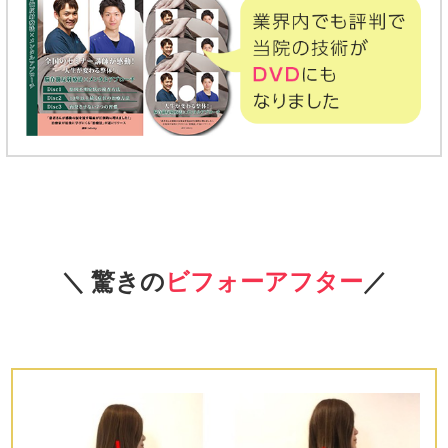
＼ 驚きの
ビフォーアフター
／